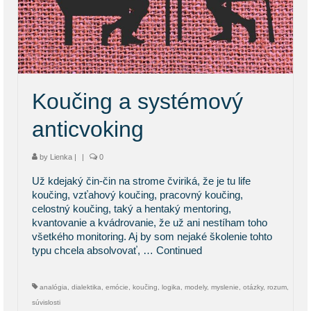
Koučing a systémový
anticvoking
by
Lienka
|
|
0
Už kdejaký čin-čin na strome čviriká, že je tu life
koučing, vzťahový koučing, pracovný koučing,
celostný koučing, taký a hentaký mentoring,
kvantovanie a kvádrovanie, že už ani nestíham toho
všetkého monitoring. Aj by som nejaké školenie tohto
typu chcela absolvovať, …
Continued
analógia
,
dialektika
,
emócie
,
koučing
,
logika
,
modely
,
myslenie
,
otázky
,
rozum
,
súvislosti