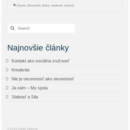
čítanie
,
Descartés
,
láska
,
myslenie
,
písanie
Search
for:
Najnovšie články
Kontakt ako sociálna zručnosť
Kreativita
Nie je otvorenosť ako otvorenosť
Ja sám – My spolu
Slabosť a Sila
© 2019 Ateliér Resumé