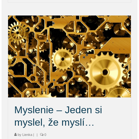
Myslenie – Jeden si
myslel, že myslí…
by
Lienka
|
|
0