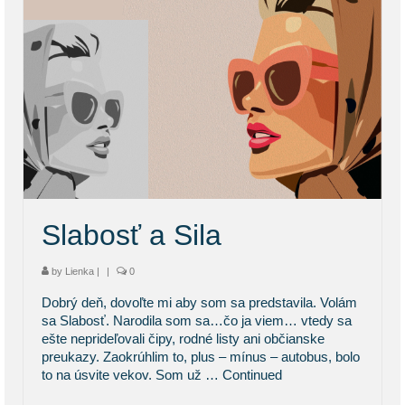
Slabosť a Sila
by
Lienka
|
|
0
Dobrý deň, dovoľte mi aby som sa predstavila. Volám
sa Slabosť. Narodila som sa…čo ja viem… vtedy sa
ešte neprideľovali čipy, rodné listy ani občianske
preukazy. Zaokrúhlim to, plus – mínus – autobus, bolo
to na úsvite vekov. Som už …
Continued