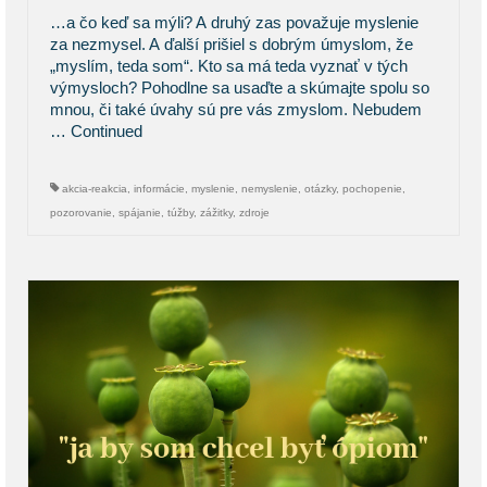
…a čo keď sa mýli? A druhý zas považuje myslenie
za nezmysel. A ďalší prišiel s dobrým úmyslom, že
„myslím, teda som“. Kto sa má teda vyznať v tých
výmysloch? Pohodlne sa usaďte a skúmajte spolu so
mnou, či také úvahy sú pre vás zmyslom. Nebudem
…
Continued
akcia-reakcia
,
informácie
,
myslenie
,
nemyslenie
,
otázky
,
pochopenie
,
pozorovanie
,
spájanie
,
túžby
,
zážitky
,
zdroje