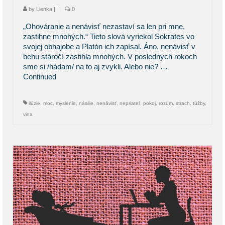
by
Lienka
|
|
0
„Ohováranie a nenávisť nezastaví sa len pri mne,
zastihne mnohých.“ Tieto slová vyriekol Sokrates vo
svojej obhajobe a Platón ich zapísal. Áno, nenávisť v
behu stáročí zastihla mnohých. V posledných rokoch
sme si /hádam/ na to aj zvykli. Alebo nie? …
Continued
ilúzie
,
moc
,
myslenie
,
násilie
,
nenávisť
,
nepriateľ
,
pokoj
,
rozum
,
strach
,
túžby
,
vina