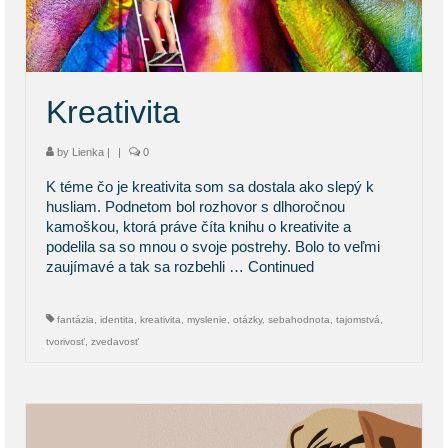
KONTAKT
BLOG
Kreativita
by
Lienka
|
|
0
K téme čo je kreativita som sa dostala ako slepý k
husliam. Podnetom bol rozhovor s dlhoročnou
kamoškou, ktorá práve číta knihu o kreativite a
podelila sa so mnou o svoje postrehy. Bolo to veľmi
zaujímavé a tak sa rozbehli …
Continued
fantázia
,
identita
,
kreativita
,
myslenie
,
otázky
,
sebahodnota
,
tajomstvá
,
tvorivosť
,
zvedavosť