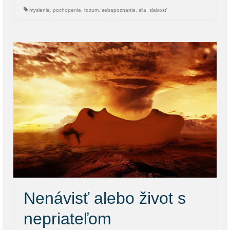
myslenie
,
pochopenie
,
rozum
,
sebapoznanie
,
sila
,
slabosť
Nenávisť alebo život s
nepriateľom