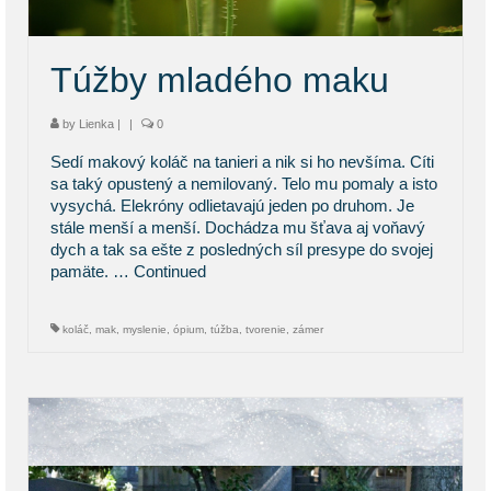
Túžby mladého maku
by
Lienka
|
|
0
Sedí makový koláč na tanieri a nik si ho nevšíma. Cíti
sa taký opustený a nemilovaný. Telo mu pomaly a isto
vysychá. Elekróny odlietavajú jeden po druhom. Je
stále menší a menší. Dochádza mu šťava aj voňavý
dych a tak sa ešte z posledných síl presype do svojej
pamäte. …
Continued
koláč
,
mak
,
myslenie
,
ópium
,
túžba
,
tvorenie
,
zámer