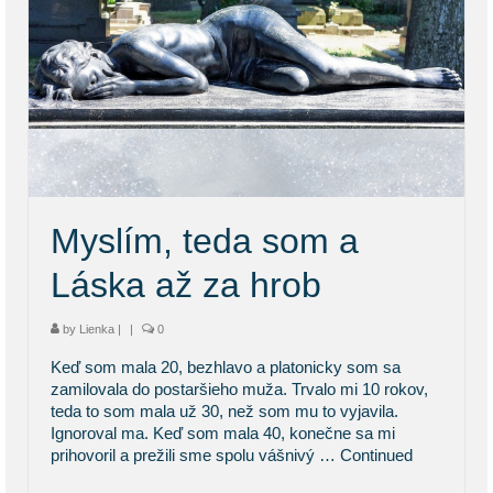
Myslím, teda som a
Láska až za hrob
by
Lienka
|
|
0
Keď som mala 20, bezhlavo a platonicky som sa
zamilovala do postaršieho muža. Trvalo mi 10 rokov,
teda to som mala už 30, než som mu to vyjavila.
Ignoroval ma. Keď som mala 40, konečne sa mi
prihovoril a prežili sme spolu vášnivý …
Continued