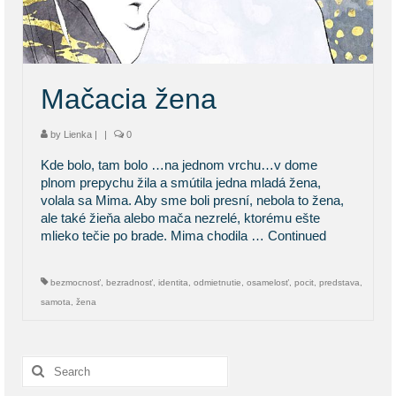
KONTAKT
BLOG
Mačacia žena
by
Lienka
|
|
0
Kde bolo, tam bolo …na jednom vrchu…v dome
plnom prepychu žila a smútila jedna mladá žena,
volala sa Mima. Aby sme boli presní, nebola to žena,
ale také žieňa alebo mača nezrelé, ktorému ešte
mlieko tečie po brade. Mima chodila …
Continued
bezmocnosť
,
bezradnosť
,
identita
,
odmietnutie
,
osamelosť
,
pocit
,
predstava
,
samota
,
žena
Search
for: