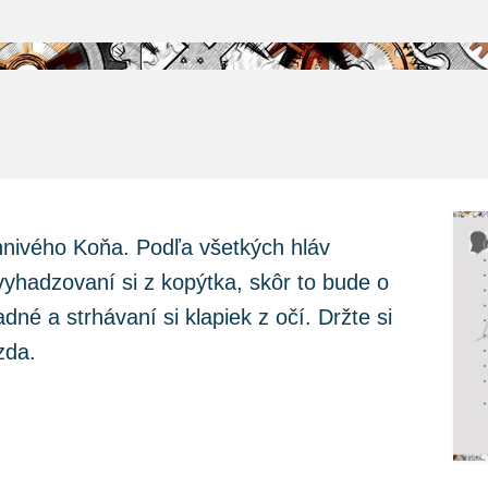
hnivého Koňa. Podľa všetkých hláv
hadzovaní si z kopýtka, skôr to bude o
né a strhávaní si klapiek z očí. Držte si
zda.