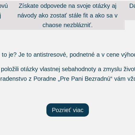
ovú
Získate odpovede na svoje otázky aj
Dá
j
návody ako zostať stále fit a ako sa v
chaose nezblázniť.
 to je? Je to antistresové, podnetné a v cene výho
 položili otázky vlastnej sebahodnoty a zmyslu živo
oradenstvo z Poradne „Pre Pani Bezradnú“ vám vž
Pozrieť viac