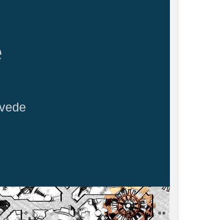
e
ovede