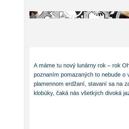
A máme tu nový lunárny rok – rok O
poznaním pomazaných to nebude o vy
plamennom erdžaní, stavaní sa na zad
klobúky, čaká nás všetkých divoká ja