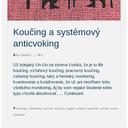
KONTAKT
BLOG
Koučing a systémový
anticvoking
by
Lienka
|
|
0
Už kdejaký čin-čin na strome čviriká, že je tu life
koučing, vzťahový koučing, pracovný koučing,
celostný koučing, taký a hentaký mentoring,
kvantovanie a kvádrovanie, že už ani nestíham toho
všetkého monitoring. Aj by som nejaké školenie tohto
typu chcela absolvovať, …
Continued
analógia
,
dialektika
,
emócie
,
koučing
,
logika
,
modely
,
myslenie
,
otázky
,
rozum
,
súvislosti