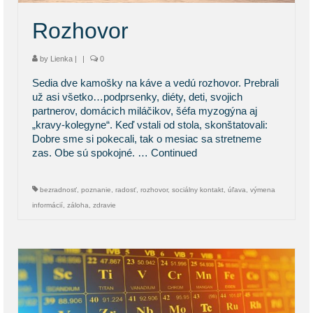
Rozhovor
by
Lienka
|
|
0
Sedia dve kamošky na káve a vedú rozhovor. Prebrali
už asi všetko…podprsenky, diéty, deti, svojich
partnerov, domácich miláčikov, šéfa myzogýna aj
„kravy-kolegyne“. Keď vstali od stola, skonštatovali:
Dobre sme si pokecali, tak o mesiac sa stretneme
zas. Obe sú spokojné. …
Continued
bezradnosť
,
poznanie
,
radosť
,
rozhovor
,
sociálny kontakt
,
úľava
,
výmena
informácií
,
záloha
,
zdravie