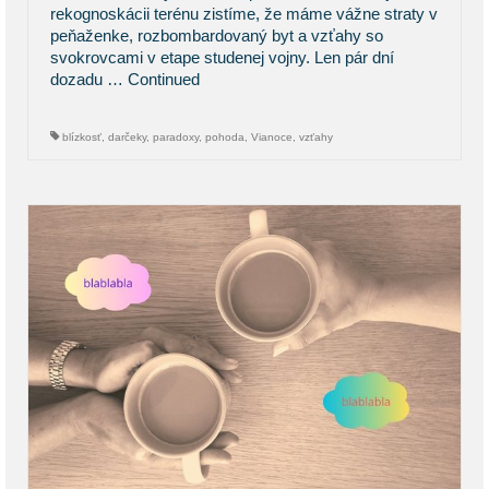
rekognoskácii terénu zistíme, že máme vážne straty v
peňaženke, rozbombardovaný byt a vzťahy so
svokrovcami v etape studenej vojny. Len pár dní
dozadu …
Continued
blízkosť
,
darčeky
,
paradoxy
,
pohoda
,
Vianoce
,
vzťahy