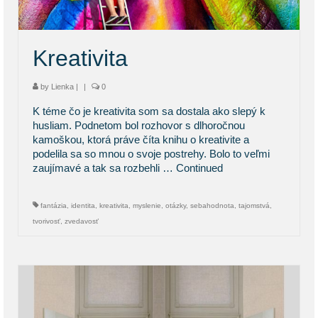
Kreativita
by
Lienka
|
|
0
K téme čo je kreativita som sa dostala ako slepý k
husliam. Podnetom bol rozhovor s dlhoročnou
kamoškou, ktorá práve číta knihu o kreativite a
podelila sa so mnou o svoje postrehy. Bolo to veľmi
zaujímavé a tak sa rozbehli …
Continued
fantázia
,
identita
,
kreativita
,
myslenie
,
otázky
,
sebahodnota
,
tajomstvá
,
tvorivosť
,
zvedavosť