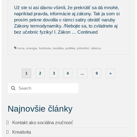
Už ste si asi dávno všimli, že prekrútiť sa dá mnohé,
napríklad pravda, informácie aj zákony. Tak ja som si
prosím pekne dovolila v rámci satiry obrátiť naruby
Zákony termodynamiky. /Nebojte sa, to zvládnete aj
bez učebníc fyziky/ I. Zákon …
Continued
cena
,
energia
,
hodnota
,
morálka
,
politika
,
prírodné
,
zákony
Stránkovanie
1
2
3
4
…
9
»
príspevkov
Search
for:
Najnovšie články
Kontakt ako sociálna zručnosť
Kreativita