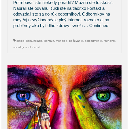
Potrebovali ste niekedy poradiť? Možno ste to skúsili.
Nabrali ste odvahu, ťukli ste na tlačítko kontakt a
odovzdali ste sa do rúk odborníkovi. Odborníkov na
rady /aj nevyžiadané/ je plný internet, rovnako aj na
problémy ako byť dlho zdravý, svieži …
Continued
dialóg
,
komunikácia
,
kontakt
,
monológ
,
počúvanie
,
porozumenie
,
rozhovor
,
sociálny
,
spoločnosť