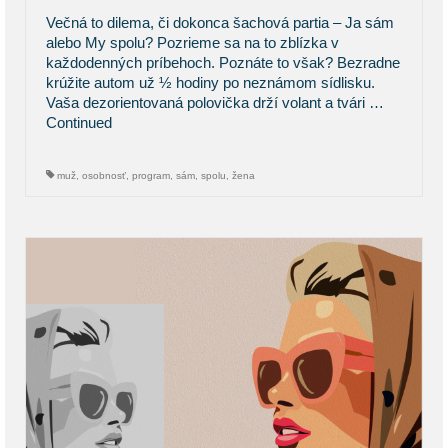
Večná to dilema, či dokonca šachová partia – Ja sám
alebo My spolu? Pozrieme sa na to zblízka v
každodenných príbehoch. Poznáte to však? Bezradne
krúžite autom už ½ hodiny po neznámom sídlisku.
Vaša dezorientovaná polovička drží volant a tvári …
Continued
muž
,
osobnosť
,
program
,
sám
,
spolu
,
žena