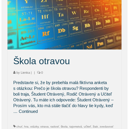
Škola otravou
by
Lienka
|
|
0
Predstavte si, že by prebehla malá fiktívna anketa
s otázkou: Prečo je škola otravou? Respondenti by
boli traja, Študent Otrávený, Rodič Otrávený a Učiteľ
Otrávený. Tu máte ich odpovede: Študent Otrávený –
Prosím vás, kto má stále tlačiť do hlavy tie kydy, keď
…
Continued
chuť
,
hra
,
otázky
,
otrava
,
radosť
,
škola
,
tajomstvá
,
učiteľ
,
žiak
,
zvedavosť