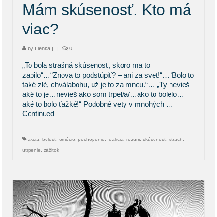
Mám skúsenosť. Kto má
viac?
by
Lienka
|
|
0
„To bola strašná skúsenosť, skoro ma to
zabilo“…“Znova to podstúpiť? – ani za svet!“…“Bolo to
také zlé, chválabohu, už je to za mnou.“… „Ty nevieš
aké to je…nevieš ako som trpel/a/…ako to bolelo…
aké to bolo ťažké!“ Podobné vety v mnohých …
Continued
akcia
,
bolesť
,
emócie
,
pochopenie
,
reakcia
,
rozum
,
skúsenosť
,
strach
,
utrpenie
,
zážitok