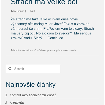
Strach má veľké oči
by
Lienka
|
|
0
Že strach má fakt veľké oči vám dnes povie
významný oftalmológ Mudr. Jozef Fokus a zároveň
vám poradí čo sním. F: „Poviem vám to cleary. Strach
má very big oči. No a o čom to svedčí?“ „Má serious
zrakovú vadu. Slepý …
Continued
budúcnosť
,
minulosť
,
múdrosť
,
pravda
,
prítomnosť
,
strach
Search
for:
Najnovšie články
Kontakt ako sociálna zručnosť
Kreativita