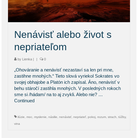
KONTAKT
BLOG
Nenávisť alebo život s
nepriateľom
by
Lienka
|
|
0
„Ohováranie a nenávisť nezastaví sa len pri mne,
zastihne mnohých.“ Tieto slová vyriekol Sokrates vo
svojej obhajobe a Platón ich zapísal. Áno, nenávisť v
behu stáročí zastihla mnohých. V posledných rokoch
sme si /hádam/ na to aj zvykli. Alebo nie? …
Continued
ilúzie
,
moc
,
myslenie
,
násilie
,
nenávisť
,
nepriateľ
,
pokoj
,
rozum
,
strach
,
túžby
,
vina