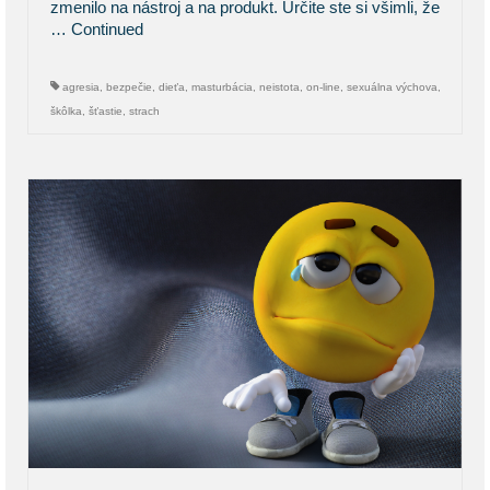
zmenilo na nástroj a na produkt. Určite ste si všimli, že
…
Continued
agresia
,
bezpečie
,
dieťa
,
masturbácia
,
neistota
,
on-line
,
sexuálna výchova
,
škôlka
,
šťastie
,
strach