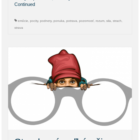
Continued
emócie
,
pocity
,
podnety
,
ponuka
,
potrava
,
pozornosť
,
rozum
,
sila
,
strach
,
strava