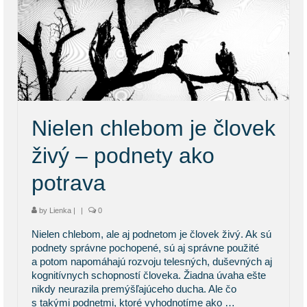
Nielen chlebom je človek
živý – podnety ako
potrava
by
Lienka
|
|
0
Nielen chlebom, ale aj podnetom je človek živý. Ak sú
podnety správne pochopené, sú aj správne použité
a potom napomáhajú rozvoju telesných, duševných aj
kognitívnych schopností človeka. Žiadna úvaha ešte
nikdy neurazila premýšľajúceho ducha. Ale čo
s takými podnetmi, ktoré vyhodnotíme ako …