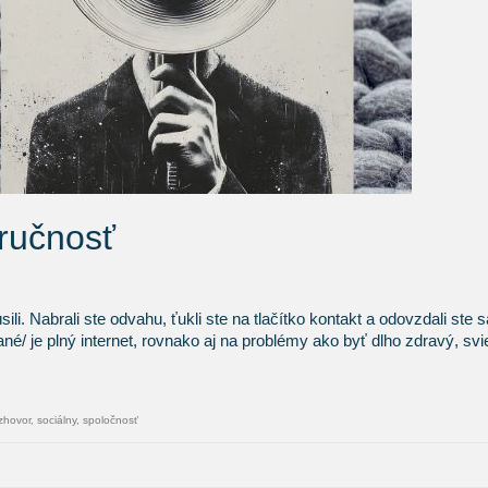
zručnosť
li. Nabrali ste odvahu, ťukli ste na tlačítko kontakt a odovzdali ste 
né/ je plný internet, rovnako aj na problémy ako byť dlho zdravý, svi
zhovor
,
sociálny
,
spoločnosť