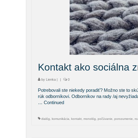
Kontakt ako sociálna 
by
Lienka
|
|
0
Potrebovali ste niekedy poradiť? Možno ste to skúsi
rúk odborníkovi. Odborníkov na rady /aj nevyžiada
…
Continued
dialóg
,
komunikácia
,
kontakt
,
monológ
,
počúvanie
,
porozumenie
,
ro