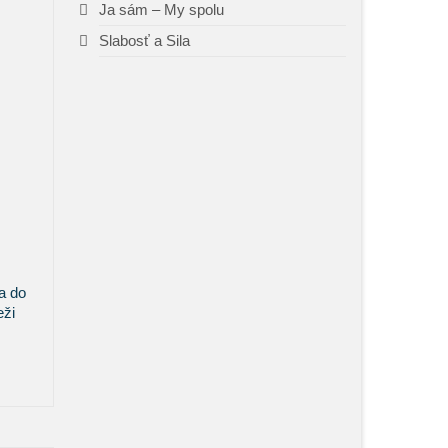
Ja sám – My spolu
Slabosť a Sila
sa do
eži