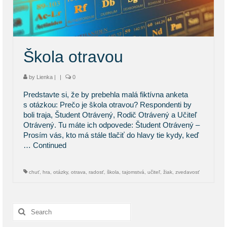
KONTAKT
BLOG
Škola otravou
by
Lienka
|
|
0
Predstavte si, že by prebehla malá fiktívna anketa
s otázkou: Prečo je škola otravou? Respondenti by
boli traja, Študent Otrávený, Rodič Otrávený a Učiteľ
Otrávený. Tu máte ich odpovede: Študent Otrávený –
Prosím vás, kto má stále tlačiť do hlavy tie kydy, keď
…
Continued
chuť
,
hra
,
otázky
,
otrava
,
radosť
,
škola
,
tajomstvá
,
učiteľ
,
žiak
,
zvedavosť
Search
for: