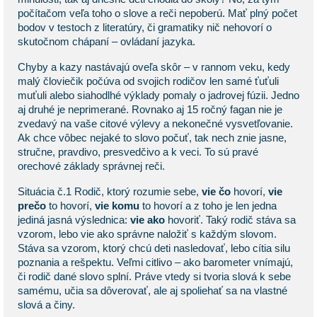
počítačom veľa toho o slove a reči nepoberú. Mať plný počet
bodov v testoch z literatúry, či gramatiky nič nehovorí o
skutočnom chápaní – ovládaní jazyka.
Chyby a kazy nastávajú oveľa skôr – v rannom veku, kedy
malý človiečik počúva od svojich rodičov len samé ťuťuli
muťuli alebo siahodlhé výklady pomaly o jadrovej fúzii. Jedno
aj druhé je neprimerané. Rovnako aj 15 ročný fagan nie je
zvedavý na vaše citové výlevy a nekonečné vysvetľovanie.
Ak chce vôbec nejaké to slovo počuť, tak nech znie jasne,
stručne, pravdivo, presvedčivo a k veci. To sú pravé
orechové základy správnej reči.
Situácia č.1 Rodič, ktorý rozumie sebe,
vie čo
hovorí,
vie
prečo
to hovorí,
vie komu
to hovorí a z toho je len jedna
jediná jasná výslednica:
vie ako
hovoriť. Taký rodič stáva sa
vzorom, lebo vie ako správne naložiť s každým slovom.
Stáva sa vzorom, ktorý chcú deti nasledovať, lebo cítia silu
poznania a rešpektu. Veľmi citlivo – ako barometer vnímajú,
či rodič dané slovo splní. Práve vtedy si tvoria slová k sebe
samému, učia sa dôverovať, ale aj spoliehať sa na vlastné
slová a činy.