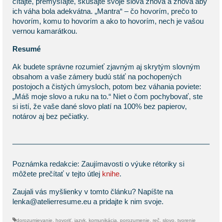
čítajte, premýšľajte, skúšajte svoje slová znova a znova aby
ich váha bola adekvátna. „Mantra“ – čo hovorím, prečo to
hovorím, komu to hovorím a ako to hovorím, nech je vašou
vernou kamarátkou.
Resumé
Ak budete správne rozumieť zjavným aj skrytým slovným
obsahom a vaše zámery budú stáť na pochopených
postojoch a čistých úmysloch, potom bez váhania poviete:
„Máš moje slovo a ruku na to.“ Niet o čom pochybovať, ste
si istí, že vaše dané slovo platí na 100% bez papierov,
notárov aj bez pečiatky.
Poznámka redakcie: Zaujímavosti o výuke rétoriky si
môžete prečítať v tejto útlej
knihe
.
Zaujali vás myšlienky v tomto článku? Napíšte na
lenka@atelierresume.eu
a pridajte k nim svoje.
dorozumievanie
,
hovoriť
,
jazyk
,
komunikácia
,
porozumenie
,
reč
,
slovo
,
tvorenie