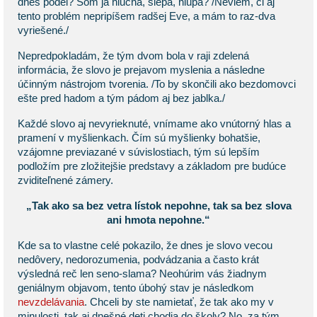
dnes podel? Som ja hluchá, slepá, hlúpa? /Neviem, či aj
tento problém nepripíšem radšej Eve, a mám to raz-dva
vyriešené./
Nepredpokladám, že tým dvom bola v raji zdelená
informácia, že slovo je prejavom myslenia a následne
účinným nástrojom tvorenia. /To by skončili ako bezdomovci
ešte pred hadom a tým pádom aj bez jablka./
Každé slovo aj nevyrieknuté, vnímame ako vnútorný hlas a
pramení v myšlienkach. Čím sú myšlienky bohatšie,
vzájomne previazané v súvislostiach, tým sú lepším
podložím pre zložitejšie predstavy a základom pre budúce
zviditeľnené zámery.
„Tak ako sa bez vetra lístok nepohne, tak sa bez slova
ani hmota nepohne.“
Kde sa to vlastne celé pokazilo, že dnes je slovo vecou
nedôvery, nedorozumenia, podvádzania a často krát
výsledná reč len seno-slama? Neohúrim vás žiadnym
geniálnym objavom, tento úbohý stav je následkom
nevzdelávania
. Chceli by ste namietať, že tak ako my v
minulosti, tak aj dnešné deti chodia do školy? No, za tým