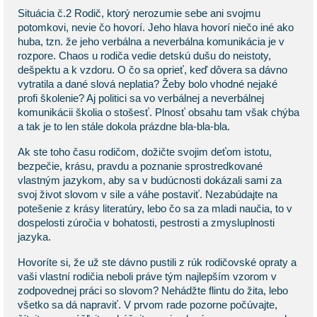
Situácia č.2 Rodič, ktorý nerozumie sebe ani svojmu
potomkovi, nevie čo hovorí. Jeho hlava hovorí niečo iné ako
huba, tzn. že jeho verbálna a neverbálna komunikácia je v
rozpore. Chaos u rodiča vedie detskú dušu do neistoty,
dešpektu a k vzdoru. O čo sa oprieť, keď dôvera sa dávno
vytratila a dané slová neplatia? Žeby bolo vhodné nejaké
profi školenie? Aj politici sa vo verbálnej a neverbálnej
komunikácii školia o stošesť. Plnosť obsahu tam však chýba
a tak je to len stále dokola prázdne bla-bla-bla.
Ak ste toho času rodičom, dožičte svojim deťom istotu,
bezpečie, krásu, pravdu a poznanie sprostredkované
vlastným jazykom, aby sa v budúcnosti dokázali sami za
svoj život slovom v sile a váhe postaviť. Nezabúdajte na
potešenie z krásy literatúry, lebo čo sa za mladi naučia, to v
dospelosti zúročia v bohatosti, pestrosti a zmysluplnosti
jazyka.
Hovoríte si, že už ste dávno pustili z rúk rodičovské opraty a
vaši vlastní rodičia neboli práve tým najlepším vzorom v
zodpovednej práci so slovom? Nehádžte flintu do žita, lebo
všetko sa dá napraviť. V prvom rade pozorne počúvajte,