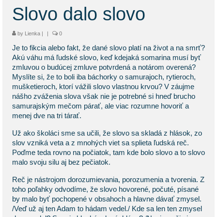
KONTAKT
Slovo dalo slovo
BLOG
by
Lienka
|
|
0
Je to fikcia alebo fakt, že dané slovo platí na život a na smrť?
Akú váhu má ľudské slovo, keď kdejaká somarina musí byť
zmluvou o budúcej zmluve potvrdená a notárom overená?
Myslíte si, že to boli iba báchorky o samurajoch, rytieroch,
mušketieroch, ktorí vážili slovo vlastnou krvou? V záujme
nášho zváženia slova však nie je potrebné si hneď brucho
samurajským mečom párať, ale viac rozumne hovoriť a
menej dve na tri tárať.
Už ako školáci sme sa učili, že slovo sa skladá z hlások, zo
slov vzniká veta a z mnohých viet sa splieta ľudská reč.
Poďme teda rovno na počiatok, tam kde bolo slovo a to slovo
malo svoju silu aj bez pečiatok.
Reč je nástrojom dorozumievania, porozumenia a tvorenia. Z
toho poľahky odvodíme, že slovo hovorené, počuté, písané
by malo byť pochopené v obsahoch a hlavne dávať zmysel.
/Veď už aj ten Adam to hádam vedel./ Kde sa len ten zmysel