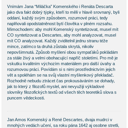
Vnímám Jana “Miláčka” Komenského i Renáta Descarta
jako dva fakt dobrý týpky, kteří to měli v hlavě srovnaný, byli
oddaní, každý svým způsobem, rozumové práci, tedy
naplňovali opodstatněnost bytí člověka v plném rozsahu.
Mimochodem: aby mohl Komenský syntetizovat, musel mít
CO syntetizovat a Descartes, aby mohl analyzovat, musel
mít CO analyzovat. Každý zviditelnil jednu stranu téže
mince, zatímco ta druhá zůstala skrytá, nikoliv
nepovšimnutá. Způsob myšlení obou sympaťáků pokládám
za stále živý a velmi obohacující napříč stoletími. Pro mě je
vskutku kvalitním výchozím materiálem pro další úvahy a
rozumovou práci. Povídám si s nimi prostřednictvím jejich
vět a spoléhám se na svůj vlastní myšlenkový překladač.
Rozhodně nebudu ztrácet čas prokousáváním se dohady,
jak to který z filozofů myslel, ani nevyužiji výkladové
slovníky filozofických textů od všech těch teoretiků slova s
puncem vědeckosti.
Jan Amos Komenský a René Descartes, dvaja mudrci v
mnohých vedách učení, sa roku pána 1642 aj osobne stretli,