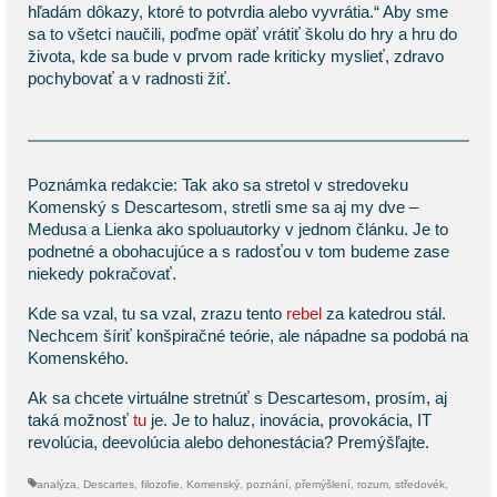
hľadám dôkazy, ktoré to potvrdia alebo vyvrátia.“ Aby sme
sa to všetci naučili, poďme opäť vrátiť školu do hry a hru do
života, kde sa bude v prvom rade kriticky myslieť, zdravo
pochybovať a v radnosti žiť.
Poznámka redakcie: Tak ako sa stretol v stredoveku
Komenský s Descartesom, stretli sme sa aj my dve –
Medusa a Lienka ako spoluautorky v jednom článku. Je to
podnetné a obohacujúce a s radosťou v tom budeme zase
niekedy pokračovať.
Kde sa vzal, tu sa vzal, zrazu tento
rebel
za katedrou stál.
Nechcem šíriť konšpiračné teórie, ale nápadne sa podobá na
Komenského.
Ak sa chcete virtuálne stretnúť s Descartesom, prosím, aj
taká možnosť
tu
je. Je to haluz, inovácia, provokácia, IT
revolúcia, deevolúcia alebo dehonestácia? Premýšľajte.
analýza
,
Descartes
,
filozofie
,
Komenský
,
poznání
,
přemýšlení
,
rozum
,
středovék
,