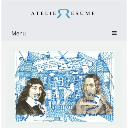
Menu
ÚVOD
O NÁS
E-BOOK
Krízy
Stará vydra
PORADŇA
SLOGANY