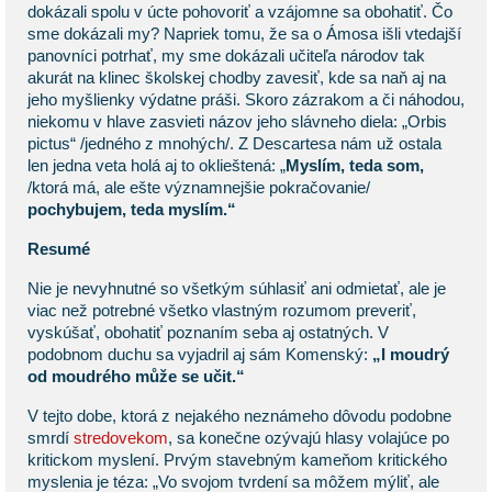
dokázali spolu v úcte pohovoriť a vzájomne sa obohatiť. Čo
sme dokázali my? Napriek tomu, že sa o Ámosa išli vtedajší
panovníci potrhať, my sme dokázali učiteľa národov tak
akurát na klinec školskej chodby zavesiť, kde sa naň aj na
jeho myšlienky výdatne práši. Skoro zázrakom a či náhodou,
niekomu v hlave zasvieti názov jeho slávneho diela: „Orbis
pictus“ /jedného z mnohých/. Z Descartesa nám už ostala
len jedna veta holá aj to oklieštená: „
Myslím, teda som,
/ktorá má, ale ešte významnejšie pokračovanie/
pochybujem, teda myslím.“
Resumé
Nie je nevyhnutné so všetkým súhlasiť ani odmietať, ale je
viac než potrebné všetko vlastným rozumom preveriť,
vyskúšať, obohatiť poznaním seba aj ostatných. V
podobnom duchu sa vyjadril aj sám Komenský:
„I moudrý
od moudrého může se učit.“
V tejto dobe, ktorá z nejakého neznámeho dôvodu podobne
smrdí
stredovekom
, sa konečne ozývajú hlasy volajúce po
kritickom myslení. Prvým stavebným kameňom kritického
myslenia je téza: „Vo svojom tvrdení sa môžem mýliť, ale