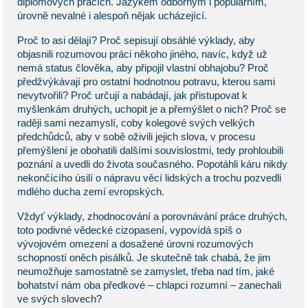
diplomových pracích. Jazykem odborným i populárním,
úrovně nevalné i alespoň nějak ucházející.
Proč to asi dělají? Proč sepisují obsáhlé výklady, aby
objasnili rozumovou práci někoho jiného, navíc, když už
nemá status člověka, aby připojil vlastní obhajobu? Proč
předžvýkávají pro ostatní hodnotnou potravu, kterou sami
nevytvořili? Proč určují a nabádají, jak přistupovat k
myšlenkám druhých, uchopit je a přemýšlet o nich? Proč se
raději sami nezamyslí, coby kolegové svých velkých
předchůdců, aby v sobě oživili jejich slova, v procesu
přemýšlení je obohatili dalšími souvislostmi, tedy prohloubili
poznání a uvedli do života současného. Popotáhli káru nikdy
nekončícího úsilí o nápravu věcí lidských a trochu pozvedli
mdlého ducha zemí evropských.
Vždyť výklady, zhodnocování a porovnávání práce druhých,
toto podivné vědecké cizopasení, vypovídá spíš o
vývojovém omezení a dosažené úrovni rozumových
schopností oněch pisálků. Je skutečně tak chabá, že jim
neumožňuje samostatně se zamyslet, třeba nad tím, jaké
bohatství nám oba předkové – chlapci rozumní – zanechali
ve svých slovech?