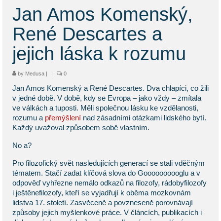
KONTAKT
Jan Amos Komenský,
BLOG
René Descartes a
jejich láska k rozumu
by
Medusa
|
|
0
Jan Amos Komenský a René Descartes. Dva chlapíci, co žili
v jedné době. V době, kdy se Evropa – jako vždy – zmítala
ve válkách a tuposti. Měli společnou lásku ke vzdělanosti,
rozumu a
přemýšlení
nad zásadními otázkami lidského bytí.
Každý uvažoval způsobem sobě vlastním.
No a?
Pro filozofický svět nasledujících generací se stali vděčným
tématem. Stačí zadat klíčová slova do Goooooooooglu a v
odpověď vyhřezne nemálo odkazů na filozofy, rádobyfilozofy
i ještěnefilozofy, kteří se vyjadřují k oběma mozkovnám
lidstva 17. století. Zasvěceně a povzneseně porovnávají
způsoby jejich myšlenkové práce. V článcích, publikacích i