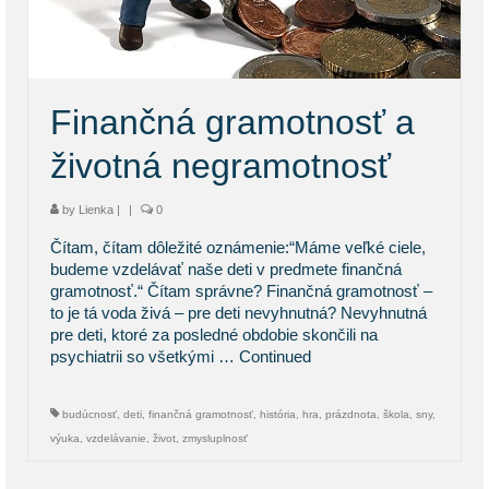
KONTAKT
BLOG
Finančná gramotnosť a
životná negramotnosť
by
Lienka
|
|
0
Čítam, čítam dôležité oznámenie:“Máme veľké ciele,
budeme vzdelávať naše deti v predmete finančná
gramotnosť.“ Čítam správne? Finančná gramotnosť –
to je tá voda živá – pre deti nevyhnutná? Nevyhnutná
pre deti, ktoré za posledné obdobie skončili na
psychiatrii so všetkými …
Continued
budúcnosť
,
deti
,
finančná gramotnosť
,
história
,
hra
,
prázdnota
,
škola
,
sny
,
výuka
,
vzdelávanie
,
život
,
zmysluplnosť