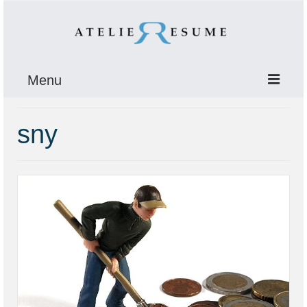
Menu
ÚVOD
sny
O NÁS
E-BOOK
Krízy
Stará vydra
PORADŇA
SLOGANY