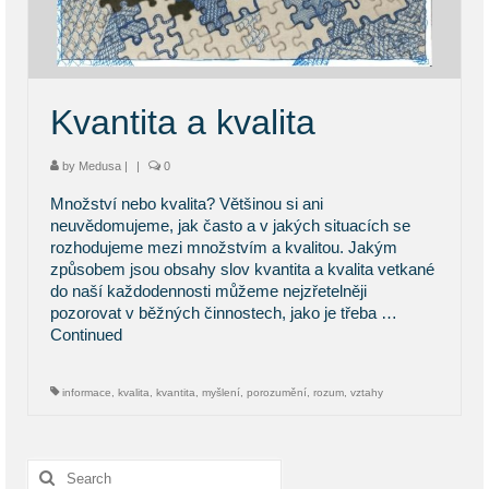
KONTAKT
BLOG
Kvantita a kvalita
by
Medusa
|
|
0
Množství nebo kvalita? Většinou si ani
neuvědomujeme, jak často a v jakých situacích se
rozhodujeme mezi množstvím a kvalitou. Jakým
způsobem jsou obsahy slov kvantita a kvalita vetkané
do naší každodennosti můžeme nejzřetelněji
pozorovat v běžných činnostech, jako je třeba …
Continued
informace
,
kvalita
,
kvantita
,
myšlení
,
porozumění
,
rozum
,
vztahy
Search