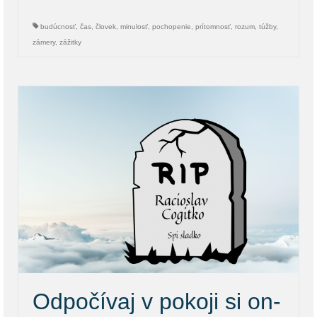
budúcnosť
,
čas
,
človek
,
minulosť
,
pochopenie
,
prítomnosť
,
rozum
,
túžby
,
zámery
,
zážitky
Odpočívaj v pokoji si on-