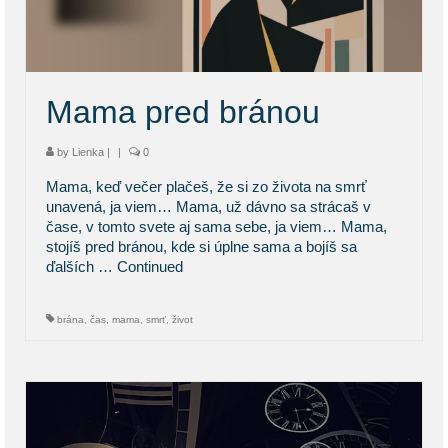
KONTAKT
BLOG
Mama pred bránou
by
Lienka
|
|
0
Mama, keď večer plačeš, že si zo života na smrť
unavená, ja viem… Mama, už dávno sa strácaš v
čase, v tomto svete aj sama sebe, ja viem… Mama,
stojíš pred bránou, kde si úplne sama a bojíš sa
ďalších …
Continued
brána
,
čas
,
mama
,
smrť
,
život