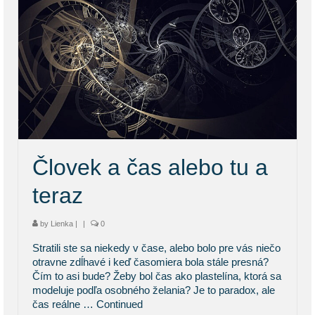
Človek a čas alebo tu a
teraz
by
Lienka
|
|
0
Stratili ste sa niekedy v čase, alebo bolo pre vás niečo
otravne zdĺhavé i keď časomiera bola stále presná?
Čím to asi bude? Žeby bol čas ako plastelína, ktorá sa
modeluje podľa osobného želania? Je to paradox, ale
čas reálne …
Continued