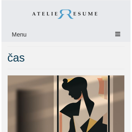
Menu
ÚVOD
čas
O NÁS
E-BOOK
Krízy
Stará vydra
PORADŇA
SLOGANY