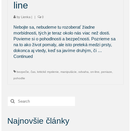
line
by
Lienka
|
|
0
Nebojte sa, nebudeme tu rozoberať žiadne
morbídnosti, tých je teraz okolo nás viac než dosti.
Povieme si o pohodlnosti a bezpečnosti. Pozrieme sa
na to ako život pomaly, ale isto preteká medzi prsty,
dokonca aj vtedy, keď sa javíme druhým, či …
Continued
bezpečie
,
čas
,
kritické myslenie
,
manipulácie
,
odvaha
,
on-line
,
peniaze
,
pohodlie
Search
for:
Najnovšie články